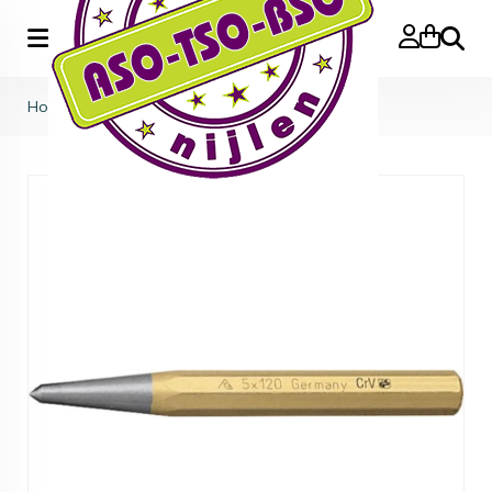
Zoeke
Home
>
Centerspons