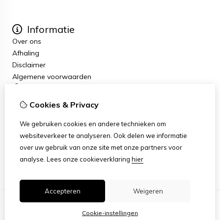
Informatie
Over ons
Afhaling
Disclaimer
Algemene voorwaarden
Mijn account
Inloggen
Cookies & Privacy
Bestelhistorie
Nieuwsbrief
We gebruiken cookies en andere technieken om
Klantenservice
websiteverkeer te analyseren. Ook delen we informatie
Contact
over uw gebruik van onze site met onze partners voor
Sitemap
analyse.
Lees onze cookieverklaring
hier
Accepteren
Weigeren
Cookie-instellingen