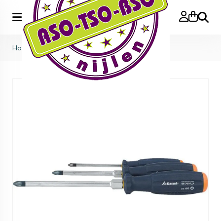
Zoeke
Home
>
kruisschroevendraaier set Garant PH