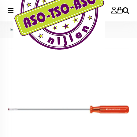
Zoeke
Home
>
Schroevendraaier lang nr 2