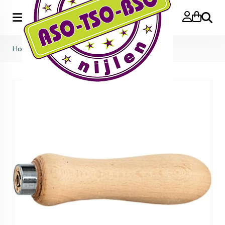
Zoeke
Home
>
vijlsteel 120